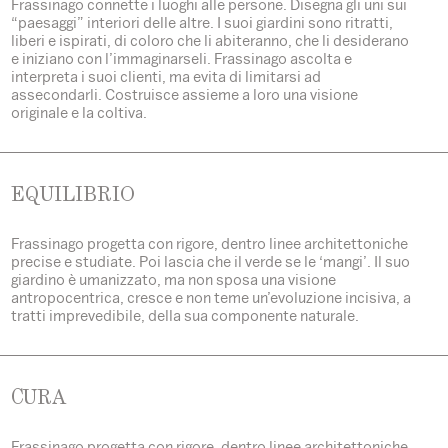
Frassinago connette i luoghi alle persone. Disegna gli uni sui
“paesaggi” interiori delle altre. I suoi giardini sono ritratti,
liberi e ispirati, di coloro che li abiteranno, che li desiderano
e iniziano con l’immaginarseli. Frassinago ascolta e
interpreta i suoi clienti, ma evita di limitarsi ad
assecondarli. Costruisce assieme a loro una visione
originale e la coltiva.
EQUILIBRIO
Frassinago progetta con rigore, dentro linee architettoniche
precise e studiate. Poi lascia che il verde se le ‘mangi’. Il suo
giardino è umanizzato, ma non sposa una visione
antropocentrica, cresce e non teme un’evoluzione incisiva, a
tratti imprevedibile, della sua componente naturale.
CURA
Frassinago progetta con rigore, dentro linee architettoniche