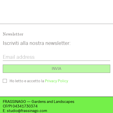
Newsletter
Iscriviti alla nostra newsletter:
Ho letto e accetto la
Privacy Policy
FRASSINAGO — Gardens and Landscapes
CF/PI 04341730374
E:
studio@frassinago.com